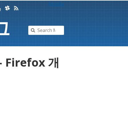
Mozilla
그
Firefox 개