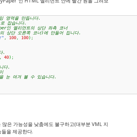
yPaper”인 HTML 엘리먼트 안에 빨간 원을 그려보
잉 영역을 만듭니다.
x으로 잡습니다.
Paper인 엘리먼트의 상단 좌측 코너
리먼트의 상단 오른쪽 코너)에 만들어 집니다.
r"
,
100
,
100
)
;
다.
,
40
)
;
니다.
이 
점을 눈 여겨 볼 수 있습니다.
되는 많은 가능성을 낮춤에도 불구하고(대부분 VML 지
능들을 제공한다.