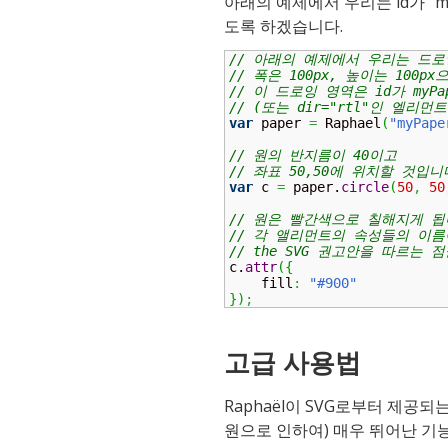
아래의 예제에서 우리는 id가 “m
도록 하겠습니다.
// 아래의 예제에서 우리는 드로
// 폭은 100px, 높이는 100p
// 이 드로잉 영역은 id가 my
// (또는 dir="rtl"인 엘
var
 paper 
=
 Raphael
(
"myPape
// 원의 반지름이 40이고
// 좌표 50,50에 위치할 것입니
var
 c 
=
 paper.
circle
(
50
,
50
// 원은 빨간색으로 칠해지게 됩
// 각 앨리먼트의 속성들의 이름
// the SVG 권고안을 따르는 
c.
attr
(
{
    fill
:
"#900"
}
)
;
고급 사용법
Raphaël이 SVG로부터 제공
원으로 인하여) 매우 뛰어난 기