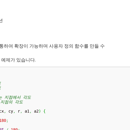
션
을 통하여 확장이 가능하며 사용자 정의 함수를 만들 수
 예제가 있습니다.




는 지점에서 각도

 지점의 각도

cx
,
 cy
,
 r
,
 a1
,
 a2
)
{
180
;
PI
/
180
;