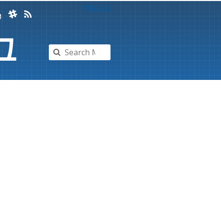
Mozilla
그