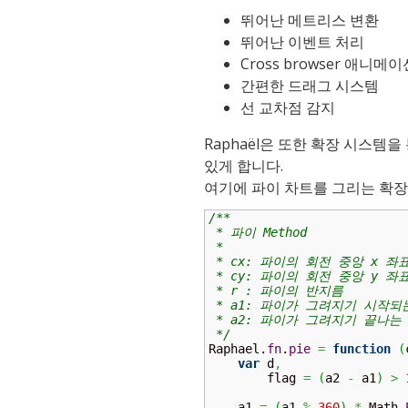
뛰어난 메트리스 변환
뛰어난 이벤트 처리
Cross browser 애니메이
간편한 드래그 시스템
선 교차점 감지
Raphaël은 또한 확장 시스템
있게 합니다.
여기에 파이 차트를 그리는 확장
/**

 * 파이 Method

 *

 * cx: 파이의 회전 중앙 x 좌표
 * cy: 파이의 회전 중앙 y 좌표
 * r : 파이의 반지름

 * a1: 파이가 그려지기 시작되
 * a2: 파이가 그려지기 끝나는
 */
Raphael.
fn
.
pie
=
function
(
var
 d
,
        flag 
=
(
a2 
-
 a1
)
>
    a1 
=
(
a1 
%
360
)
*
 Math.