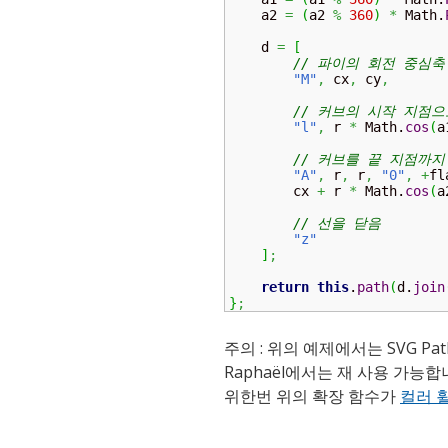
    a2 
=
(
a2 
%
360
)
*
 Math.
    d 
=
[
// 파이의 회전 중심축
"M"
,
 cx
,
 cy
,
// 커브의 시작 지점으
"l"
,
 r 
*
 Math.
cos
(
a
// 커브를 끝 지점까지
"A"
,
 r
,
 r
,
"0"
,
+
fl
        cx 
+
 r 
*
 Math.
cos
(
a
// 선을 닫음
"z"
]
;
return
this
.
path
(
d.
join
}
;
주의 : 위의 예제에서는 SVG Pa
Raphaël에서는 재 사용 가능합
위한번 위의 확장 함수가
컬러 