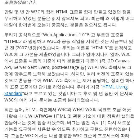
포함하였습니다.
만일 몇 년 간 W3C와 함께 HTML 표준을 함께 만들고 있었던 점을
무시하고 있었던 분들은 읽지 않으셔도 되고, 최근에 왜 이렇게 버그
메일이 한꺼번에 오는가 궁금하신 분들은 읽으셔도 됩니다.
우리가 공식적으로 “Web Applications 1.0″라고 부르던 표준을
“HTML5″라 명명하고 W3C와 공동 작업을 시작한 것은 지금부터 몇
년 전 (2007 년경)이었습니다. 우리는 이름을 “HTML5″로 변경하고
W3C에 그 사본을 제출하였습니다. 그러다 얼마 지나지 않아, W3C
에서 표준을 나름의 기준에 따라 분할했기 때문에 (즉, 2D Canvas
API, Server-Sent Event, postMessage 등) WHATWG 측에서도 그
것에 맞추도록 노력해 보았습니다 .하지만, 여러 버전의 표준이 있는
것으로 혼동을 주어 WHATWG 측에서는 제가 담당하는 정리한 하나
의 표준 표준에만 담기로 하였습니다. 우리가 지금 “
HTML Living
Standard
“라고 부르고 있는 것입니다. 그 후로 몇 년 동안 이 문서와
W3C의 여러 가지 문서는 조금씩 분리되었습니다.
최근 들어, HTML 측면에서 W3C와 WHATWG의 목표도 조금 어긋
나왔습니다. WHATWG는 HTML 및 관련 기술에 대한 정확한 설명을
만들어내는 것에 집중 해왔으며, 버그는 발견 즉시 [1] 다시 새로운
기능을 요구하며 사용할 수 있도록 추가하고 구현도 진행하였습니
다. 그동안 W3C에서는 나름 훌륭한 W3C 표준화 프로세스에 따라