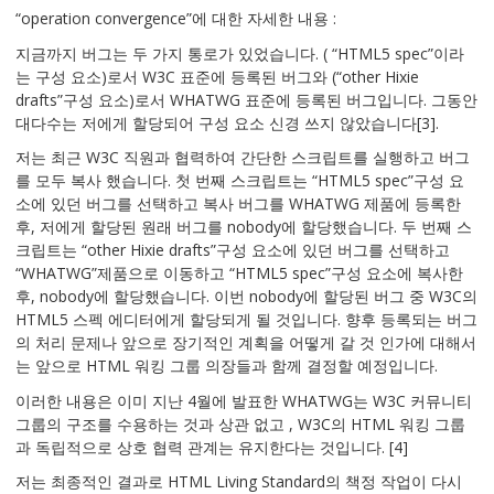
“operation convergence”에 대한 자세한 내용 :
지금까지 버그는 두 가지 통로가 있었습니다. ( “HTML5 spec”이라
는 구성 요소)로서 W3C 표준에 등록된 버그와 (“other Hixie
drafts”구성 요소)로서 WHATWG 표준에 등록된 버그입니다. 그동안
대다수는 저에게 할당되어 구성 요소 신경 쓰지 않았습니다[3].
저는 최근 W3C 직원과 협력하여 간단한 스크립트를 실행하고 버그
를 모두 복사 했습니다. 첫 번째 스크립트는 “HTML5 spec”구성 요
소에 있던 버그를 선택하고 복사 버그를 WHATWG 제품에 등록한
후, 저에게 할당된 원래 버그를 nobody에 할당했습니다. 두 번째 스
크립트는 “other Hixie drafts”구성 요소에 있던 버그를 선택하고
“WHATWG”제품으로 이동하고 “HTML5 spec”구성 요소에 복사한
후, nobody에 할당했습니다. 이번 nobody에 할당된 버그 중 W3C의
HTML5 스펙 에디터에게 할당되게 될 것입니다. 향후 등록되는 버그
의 처리 문제나 앞으로 장기적인 계획을 어떻게 갈 것 인가에 대해서
는 앞으로 HTML 워킹 그룹 의장들과 함께 결정할 예정입니다.
이러한 내용은 이미 지난 4월에 발표한 WHATWG는 W3C 커뮤니티
그룹의 구조를 수용하는 것과 상관 없고 , W3C의 HTML 워킹 그룹
과 독립적으로 상호 협력 관계는 유지한다는 것입니다. [4]
저는 최종적인 결과로 HTML Living Standard의 책정 작업이 다시