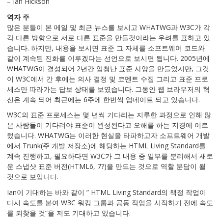
– Ian Hickson
역자 주
많은 분들이 본 메일 및 최근 뉴스를 보시고 WHATWG과 W3C가 각
각 다른 방향으로 서로 다른 표준을 만들것이라는 우려를 표하고 있
습니다. 하지만, 내용을 보시면 표준 그 자체를 소프트웨어 코드와
같이 계속된 진화를 이루겠다는 선언으로 보시면 됩니다. 2005년에
WHATWG이 결성되어 2년간 엄청난 표준 사양을 만들었지만, 그것
이 W3C에서 간 후에는 의사 결정 및 코멘트 수집 그리고 표준 프로
세스만 따라가는 답보 상태를 보였습니다. 그동안 웹 브라우저의 혁
신은 계속 되어 최근에는 6주에 한번씩 업데이트 되고 있습니다.
W3C의 표준 프로세스는 몇 년씩 기다리는 지루한 과정으로 인해 많
은 사람들이 기다려야 표준이 완성된다고 오해를 하는 지경에 이르
렀습니다. WHATWG는 이러한 현실을 타파하고자 소프트웨어 개발
에서 Trunk(주 개발 저장소)에 해당하는 HTML Living Standard를
계속 진행하고, 필요하다면 W3C가 그 내용 중 일부를 분리해서 새로
운 스냅샷 표준 버전(HTML6, 7?)을 만드는 것으로 역할 분담이 될
것으로 보입니다.
Ian이 기대하는 바와 같이 ” HTML Living Standard의 책정 작업이
다시 속도를 붙여 W3C 워킹 그룹과 공동 작업을 시작하기 전에 속도
를 되찾을 것”을 저도 기대하고 있습니다.