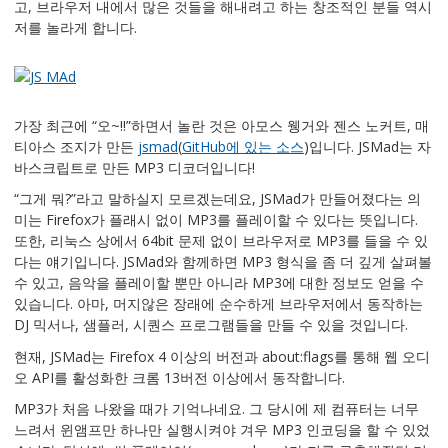
고, 브라우저 내에서 많은 것들을 해내려고 하는 창조적인 분들 역시
저를 놀라게 합니다.
가장 최근에 “오~!!”하면서 놀란 것은 아모스 웽거와 젠스 노커트, 매
티아스 조지가 만든
jsmad
(
GitHub에 있는 소스
)입니다. JSMad는 자
바스크립트로 만든 MP3 디코더입니다!
“그게 뭐?”라고 말하실지 모르겠는데요, JSMad가 만들어졌다는 의
미는 Firefox가 플래시 없이 MP3를 플레이할 수 있다는 뜻입니다.
또한, 리눅스 상에서 64bit 문제 없이 브라우저로 MP3를 들을 수 있
다는 얘기입니다. JSMad와 함께하면 MP3 형식을 좀 더 깊게 살펴볼
수 있고, 음악을 플레이할 뿐만 아니라 MP3에 대한 정보도 얻을 수
있습니다. 아마, 머지않은 장래에 순수하게 브라우저에서 동작하는
DJ 믹서나, 샘플러, 시퀀스 프로그램들을 만들 수 있을 것입니다.
현재, JSMad는 Firefox 4 이상의 버전과 about:flags를 통해 웹 오디
오 API를 활성화한 크롬 13버전 이상에서 동작합니다.
MP3가 처음 나왔을 때가 기억나네요. 그 당시에 제 컴퓨터는 너무
느려서 윈앰프만 하나만 실행시켜야 겨우 MP3 인코딩을 할 수 있었