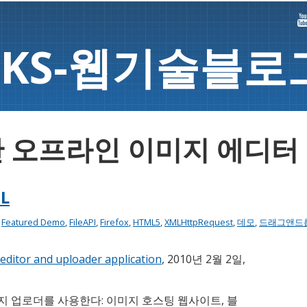
K
S-
웹기술블로
반 오프라인 이미지 에디터
L
:
Featured Demo
,
FileAPI
,
Firefox
,
HTML5
,
XMLHttpRequest
,
데모
,
드래그앤드
editor and uploader application
, 2010년 2월 2일,
 업로더를 사용한다: 이미지 호스팅 웹사이트, 블