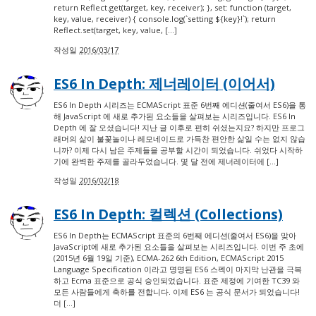
return Reflect.get(target, key, receiver); }, set: function (target,
key, value, receiver) { console.log(`setting ${key}!`); return
Reflect.set(target, key, value, […]
작성일
2016/03/17
ES6 In Depth: 제너레이터 (이어서)
ES6 In Depth 시리즈는 ECMAScript 표준 6번째 에디션(줄여서 ES6)을 통
해 JavaScript 에 새로 추가된 요소들을 살펴보는 시리즈입니다. ES6 In
Depth 에 잘 오셨습니다! 지난 글 이후로 편히 쉬셨는지요? 하지만 프로그
래머의 삶이 불꽃놀이나 레모네이드로 가득찬 편안한 삶일 수는 없지 않습
니까? 이제 다시 남은 주제들을 공부할 시간이 되었습니다. 쉬었다 시작하
기에 완벽한 주제를 골라두었습니다. 몇 달 전에 제너레이터에 […]
작성일
2016/02/18
ES6 In Depth: 컬렉션 (Collections)
ES6 In Depth는 ECMAScript 표준의 6번째 에디션(줄여서 ES6)을 맞아
JavaScript에 새로 추가된 요소들을 살펴보는 시리즈입니다. 이번 주 초에
(2015년 6월 19일 기준), ECMA-262 6th Edition, ECMAScript 2015
Language Specification 이라고 명명된 ES6 스펙이 마지막 난관을 극복
하고 Ecma 표준으로 공식 승인되었습니다. 표준 제정에 기여한 TC39 와
모든 사람들에게 축하를 전합니다. 이제 ES6 는 공식 문서가 되었습니다!
더 […]