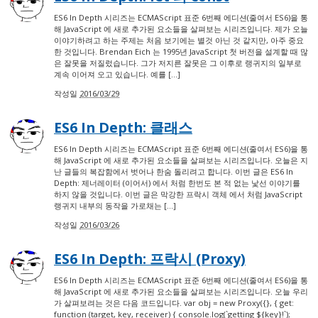
ES6 In Depth 시리즈는 ECMAScript 표준 6번째 에디션(줄여서 ES6)을 통
해 JavaScript 에 새로 추가된 요소들을 살펴보는 시리즈입니다. 제가 오늘
이야기하려고 하는 주제는 처음 보기에는 별것 아닌 것 같지만, 아주 중요
한 것입니다. Brendan Eich 는 1995년 JavaScript 첫 버전을 설계할 때 많
은 잘못을 저질렀습니다. 그가 저지른 잘못은 그 이후로 랭귀지의 일부로
계속 이어져 오고 있습니다. 예를 […]
작성일
2016/03/29
ES6 In Depth: 클래스
ES6 In Depth 시리즈는 ECMAScript 표준 6번째 에디션(줄여서 ES6)을 통
해 JavaScript 에 새로 추가된 요소들을 살펴보는 시리즈입니다. 오늘은 지
난 글들의 복잡함에서 벗어나 한숨 돌리려고 합니다. 이번 글은 ES6 In
Depth: 제너레이터 (이어서) 에서 처럼 한번도 본 적 없는 낯선 이야기를
하지 않을 것입니다. 이번 글은 막강한 프락시 객체 에서 처럼 JavaScript
랭귀지 내부의 동작을 가로채는 […]
작성일
2016/03/26
ES6 In Depth: 프락시 (Proxy)
ES6 In Depth 시리즈는 ECMAScript 표준 6번째 에디션(줄여서 ES6)을 통
해 JavaScript 에 새로 추가된 요소들을 살펴보는 시리즈입니다. 오늘 우리
가 살펴보려는 것은 다음 코드입니다. var obj = new Proxy({}, { get:
function (target, key, receiver) { console.log(`getting ${key}!`);