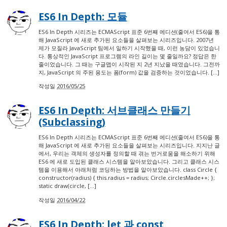
ES6 In Depth: 모듈
ES6 In Depth 시리즈는 ECMAScript 표준 6번째 에디션(줄여서 ES6)을 통
해 JavaScript 에 새로 추가된 요소들을 살펴보는 시리즈입니다. 2007년
제가 모질라 JavaScript 팀에서 일하기 시작했을 때, 이런 농담이 있었습니
다. 통상적인 JavaScript 프로그램의 라인 길이는 몇 줄일까요? 정답은 한
줄이었습니다. 그 때는 구글맵이 시작된 지 2년 지났을 때였습니다. 그전까
지, JavaScript 의 주된 용도는 폼(form) 값을 검증하는 것이었습니다. […]
작성일
2016/05/25
ES6 In Depth: 서브클래스 만들기
(Subclassing)
ES6 In Depth 시리즈는 ECMAScript 표준 6번째 에디션(줄여서 ES6)을 통
해 JavaScript 에 새로 추가된 요소들을 살펴보는 시리즈입니다. 지지난 글
에서, 우리는 객체의 생성자를 정의할 때 겪는 번거로움을 해소하기 위해
ES6 에 새로 도입된 클래스 시스템을 알아보았습니다. 그리고 클래스 시스
템을 이용해서 아래처럼 코딩하는 방법을 알아보았습니다. class Circle {
constructor(radius) { this.radius = radius; Circle.circlesMade++; };
static draw(circle, […]
작성일
2016/04/22
ES6 In Depth: let 과 const